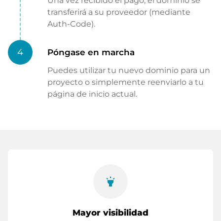
Una vez recibido el pago, el dominio se
transferirá a su proveedor (mediante
Auth-Code).
4
Póngase en marcha
Puedes utilizar tu nuevo dominio para un
proyecto o simplemente reenviarlo a tu
página de inicio actual.
highlight
Mayor visibilidad