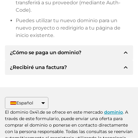
transferirá a su proveedor (mediante Auth-
Code).
Puedes utilizar tu nuevo dominio para un
nuevo proyecto o redirigirlo a tu página de
inicio existente.
expand_less
¿Cómo se paga un dominio?
expand_less
¿Recibiré una factura?
Tras llegar a un acuerdo, el propietario le
informará de los detalles del pago. A
continuación, el propietario le facilitará los datos
Sí, el vendedor le enviará la factura
bancarios SEPA y, si lo desea, también le ofrecerá
correspondiente. Para precios de compra
Paypal u otros métodos de pago.
superiores, también recibirá un contrato de
Español
compra adicional si lo solicita.
Indique siempre el nombre de dominio y el
El dominio 0x41.de se ofrece en este mercado
dominio
. A
número de factura al realizar la transferencia.
través de este formulario, puede enviar una oferta para
comprar el dominio o ponerse en contacto directamente
con la persona responsable. Todas las consultas se reenvían